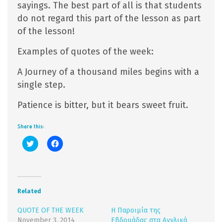
sayings. The best part of all is that students
do not regard this part of the lesson as part
of the lesson!
Examples of quotes of the week:
A Journey of a thousand miles begins with a
single step.
Patience is bitter, but it bears sweet fruit.
Share this:
Click
Click
to
to
share
share
on
on
Twitter
Facebook
(Opens
(Opens
in
in
new
new
Related
window)
window)
QUOTE OF THE WEEK
Η Παροιμία της
November 3, 2014
Εβδομάδας στα Αγγλικά