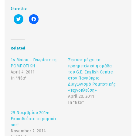
Share this:
Click
Click
to
to
share
share
on
on
Twitter
Facebook
(Opens
(Opens
in
in
new
new
Related
window)
window)
14 Μαΐου – Γνωρίστε τη
Έφτασε μέχρι τα
ΡΟΜΠΟΤΙΚΗ
προημιτελικά η ομάδα
April 4, 2011
του G.E. English Centre
In "Νέα"
στον Παγκύπριο
Διαγωνισμό Ρομποτικής
«Τεχνοπλεύση»
April 20, 2011
In "Νέα"
29 Νοεμβρίου 2014:
Εκπαιδεύστε το ρομπότ
σας!
November 7, 2014