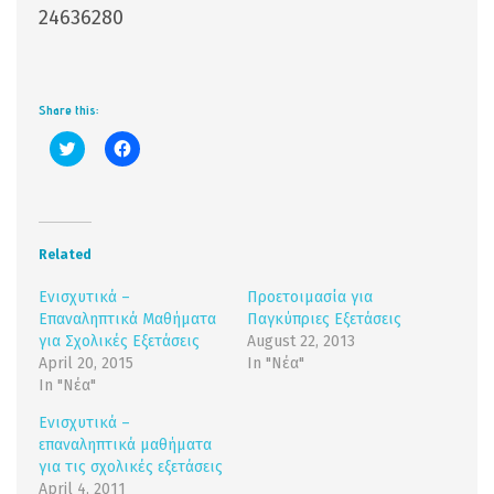
24636280
Share this:
Click
Click
to
to
share
share
on
on
Twitter
Facebook
(Opens
(Opens
in
in
new
new
Related
window)
window)
Ενισχυτικά –
Προετοιμασία για
Επαναληπτικά Μαθήματα
Παγκύπριες Εξετάσεις
για Σχολικές Εξετάσεις
August 22, 2013
April 20, 2015
In "Νέα"
In "Νέα"
Ενισχυτικά –
επαναληπτικά μαθήματα
για τις σχολικές εξετάσεις
April 4, 2011