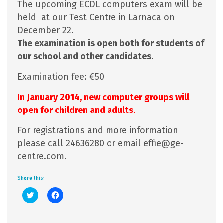
The upcoming ECDL computers exam will be
held at our Test Centre in Larnaca on
December 22.
The examination is open both for students of
our school and other candidates.
Examination fee: €50
In January 2014, new computer groups will
open for children and adults
.
For registrations and more information
please call 24636280 or email effie@ge-
centre.com.
Share this:
Click
Click
to
to
share
share
on
on
Twitter
Facebook