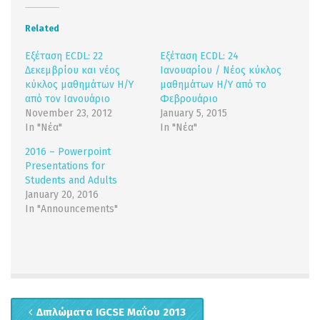
(Opens
(Opens
in
in
new
new
Related
window)
window)
Εξέταση ECDL: 22
Εξέταση ECDL: 24
Δεκεμβρίου και νέος
Ιανουαρίου / Νέος κύκλος
κύκλος μαθημάτων Η/Y
μαθημάτων Η/Υ από το
από τον Ιανουάριο
Φεβρουάριο
November 23, 2012
January 5, 2015
In "Νέα"
In "Νέα"
2016 – Powerpoint
Presentations for
Students and Adults
January 20, 2016
In "Announcements"
Διπλώματα IGCSE Μαΐου 2013