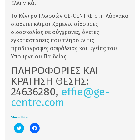
Ελληνικά.
Το Κέντρο Γλωσσών GE-CENTRE στη Λάρνακα
διαθέτει κλιματιζόμενες αίθουσες
διδασκαλίας σε σύγχρονες, άνετες
εγκαταστάσεις που πληρούν τις
προδιαγραφές ασφάλειας και υγείας του
Υπουργείου Παιδείας.
ΠΛΗΡΟΦΟΡΙΕΣ ΚΑΙ
ΚΡΑΤΗΣΗ ΘΕΣΗΣ:
24636280,
effie@ge-
centre.com
Share this:
Click
Click
to
to
share
share
on
on