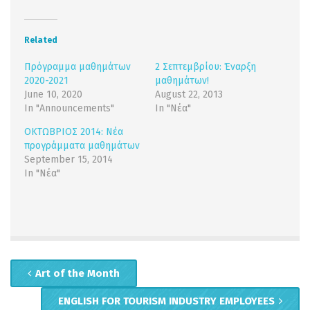
Twitter
Facebook
(Opens
(Opens
in
in
new
new
Related
window)
window)
Πρόγραμμα μαθημάτων
2 Σεπτεμβρίου: Έναρξη
2020-2021
μαθημάτων!
June 10, 2020
August 22, 2013
In "Announcements"
In "Νέα"
ΟΚΤΩΒΡΙΟΣ 2014: Νέα
προγράμματα μαθημάτων
September 15, 2014
In "Νέα"
Art of the Month
ENGLISH FOR TOURISM INDUSTRY EMPLOYEES