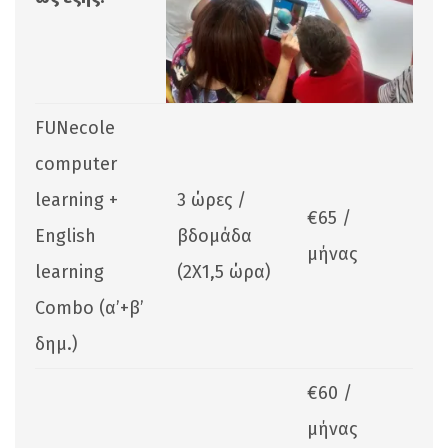
FUNecole
computer
learning +
3 ώρες /
€65 /
English
βδομάδα
μήνας
learning
(2Χ1,5 ώρα)
Combo (α’+β’
δημ.)
€60 /
μήνας