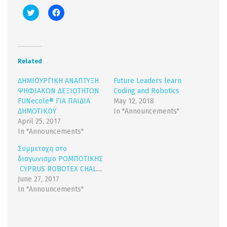
Click
Click
to
to
share
share
on
on
Twitter
Facebook
(Opens
(Opens
in
in
new
new
Related
window)
window)
ΔΗΜΙΟΥΡΓΙΚΗ ΑΝΑΠΤΥΞΗ
Future Leaders learn
ΨΗΦΙΑΚΩΝ ΔΕΞΙΟΤΗΤΩΝ
Coding and Robotics
FUNecole® ΓΙΑ ΠΑΙΔΙΑ
May 12, 2018
ΔΗΜΟΤΙΚΟΥ
In "Announcements"
April 25, 2017
In "Announcements"
Συμμετοχη στο
διαγωνισμο ΡΟΜΠΟΤΙΚΗΣ
CYPRUS ROBOTEX CHALLENGE
June 27, 2017
In "Announcements"