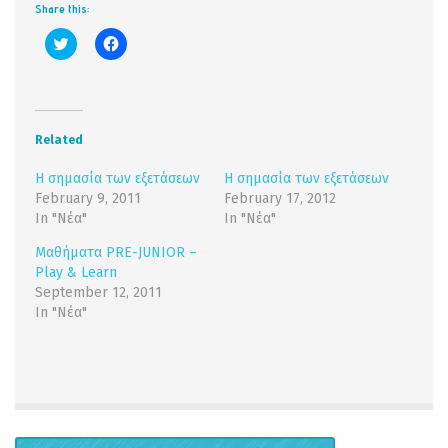
Share this:
Click
Click
to
to
share
share
on
on
Twitter
Facebook
(Opens
(Opens
in
in
new
new
Related
window)
window)
Η σημασία των εξετάσεων
Η σημασία των εξετάσεων
February 9, 2011
February 17, 2012
In "Νέα"
In "Νέα"
Μαθήματα PRE-JUNIOR –
Play & Learn
September 12, 2011
In "Νέα"