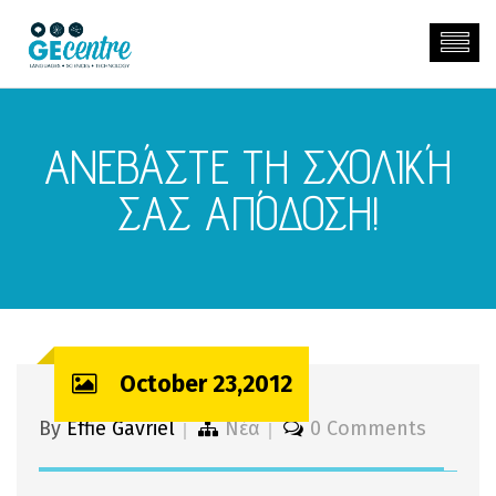
AΝΕΒΆΣΤΕ ΤΗ ΣΧΟΛΙΚΉ
ΣΑΣ ΑΠΌΔΟΣΗ!
October 23,2012
By
Effie Gavriel
Νέα
0 Comments