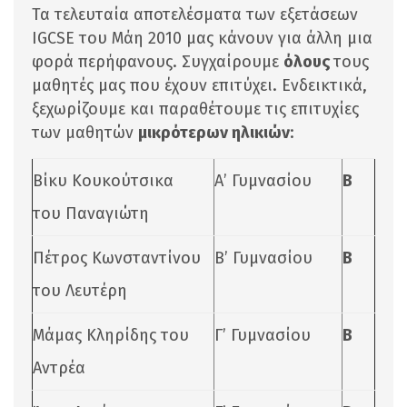
Τα τελευταία αποτελέσματα των εξετάσεων
IGCSE του Μάη 2010 μας κάνουν για άλλη μια
φορά περήφανους. Συγχαίρουμε
όλους
τους
μαθητές μας που έχουν επιτύχει. Ενδεικτικά,
ξεχωρίζουμε και παραθέτουμε τις επιτυχίες
των μαθητών
μικρότερων ηλικιών
:
Βίκυ Κουκούτσικα
Α’ Γυμνασίου
Β
του Παναγιώτη
Πέτρος Κωνσταντίνου
Β’ Γυμνασίου
Β
του Λευτέρη
Μάμας Κληρίδης του
Γ’ Γυμνασίου
Β
Αντρέα