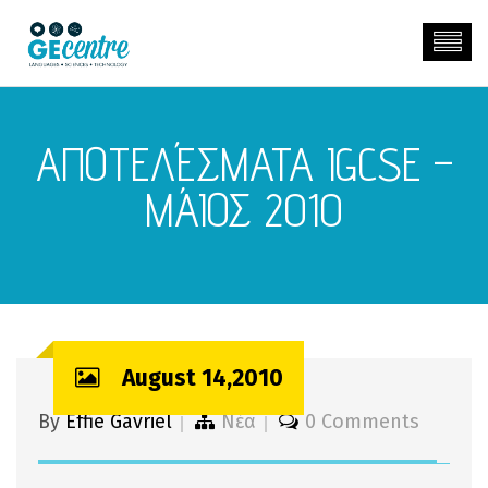
AΠΟΤΕΛΈΣΜΑΤΑ IGCSE –
ΜΆΙΟΣ 2010
August 14,2010
By
Effie Gavriel
Νέα
0 Comments