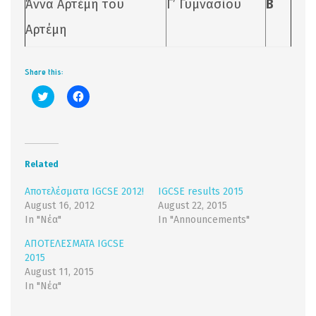
Άννα Αρτέμη του
Γ’ Γυμνασίου
Β
Αρτέμη
Share this:
Click
Click
to
to
share
share
on
on
Twitter
Facebook
(Opens
(Opens
in
in
new
new
Related
window)
window)
Αποτελέσματα IGCSE 2012!
IGCSE results 2015
August 16, 2012
August 22, 2015
In "Νέα"
In "Announcements"
ΑΠΟΤΕΛΕΣΜΑΤΑ IGCSE
2015
August 11, 2015
In "Νέα"