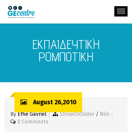
ΕΚΠΑΙΔΕΥΤΙΚΉ
ΡΟΜΠΟΤΙΚΗ
August 26,2010
By
Effie Gavriel
ShowOnSlider
/
Νέα
0 Comments