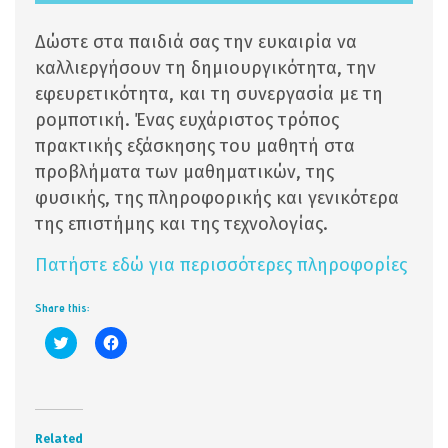
Δώστε στα παιδιά σας την ευκαιρία να
καλλιεργήσουν τη δημιουργικότητα, την
εφευρετικότητα, και τη συνεργασία με τη
ρομποτική. Ένας ευχάριστος τρόπος
πρακτικής εξάσκησης του μαθητή στα
προβλήματα των μαθηματικών, της
φυσικής, της πληροφορικής και γενικότερα
της επιστήμης και της τεχνολογίας.
Πατήστε εδώ για περισσότερες πληροφορίες
Share this:
Click
Click
to
to
share
share
on
on
Twitter
Facebook
(Opens
(Opens
in
in
new
new
Related
window)
window)